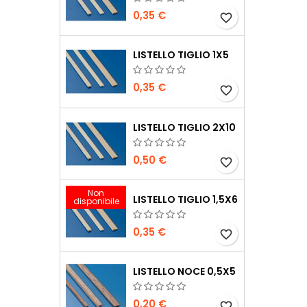
0,35 €
favorite_border
LISTELLO TIGLIO 1X5
0,35 €
favorite_border
LISTELLO TIGLIO 2X10
0,50 €
favorite_border
Non
LISTELLO TIGLIO 1,5X6
disponibile
0,35 €
favorite_border
LISTELLO NOCE 0,5X5
0,20 €
favorite_border