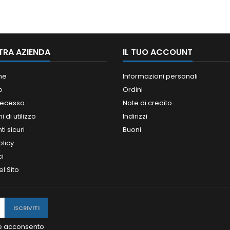
TRA AZIENDA
IL TUO ACCOUNT
ne
Informazioni personali
o
Ordini
 recesso
Note di credito
 di utilizzo
Indirizzi
i sicuri
Buoni
olicy
ci
l Sito
y e acconsento