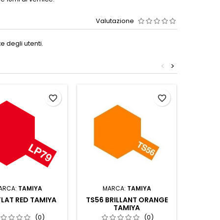
Valutazione
 degli utenti.
<
>
favorite_border
favorite_border
ARCA:
TAMIYA
MARCA:
TAMIYA
MA
FLAT RED TAMIYA
TS56 BRILLANT ORANGE
AS19 I
TAMIYA
(US 
(0)
(0)