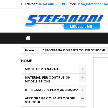
Telefono:
0744 401113
E-mail:
info@stefanoni-mo
L
C
A
add_circle_outline
De
No
dei
Home
AEROGRAFIA COLLANTI COLORI STUCCHI
HOME
MODELLISMO NAVALE
MATERIALI PER COSTRUZIONI
MODELLISTICHE
ATTREZZATURE PER MODELLISMO
AEROGRAFIA COLLANTI COLORI
STUCCHI