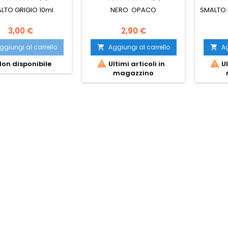
LTO GRIGIO 10ml
NERO OPACO
SMALTO
3,00 €
2,90 €
ggiungi al carrello
Aggiungi al carrello
Ag




on disponibile
Ultimi articoli in
Ul
magazzino