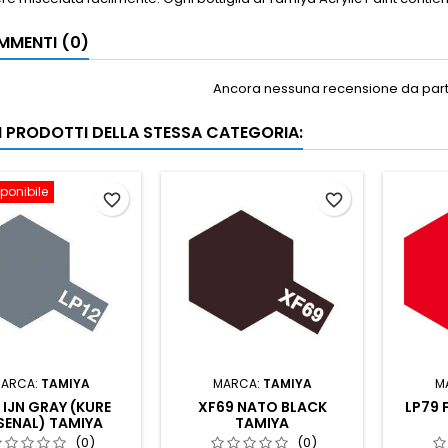
MENTI (0)
Ancora nessuna recensione da parte
RI PRODOTTI DELLA STESSA CATEGORIA:
ponibile
favorite_border
favorite_border
ARCA:
TAMIYA
MARCA:
TAMIYA
M
 IJN GRAY (KURE
XF69 NATO BLACK
LP79 
SENAL) TAMIYA
TAMIYA
(0)
(0)