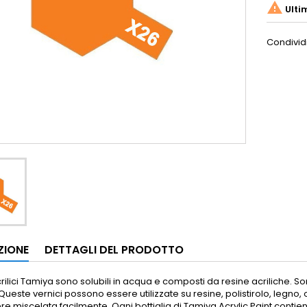

Ulti
Condivid
ZIONE
DETTAGLI DEL PRODOTTO
acrilici Tamiya sono solubili in acqua e composti da resine acriliche. So
Queste vernici possono essere utilizzate su resine, polistirolo, legno, ol
ere miscelata facilmente.
Ogni bottiglia di Tamiya Acrylic Paint contien