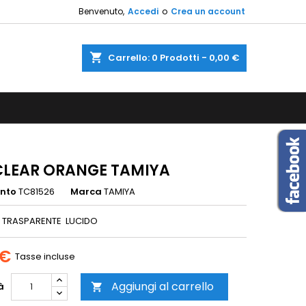
Benvenuto,
Accedi
o
Crea un account
×
×
×
shopping_cart
Carrello:
0
Prodotti - 0,00 €
sta
i
i
CLEAR ORANGE TAMIYA
ento
TC81526
Marca
TAMIYA
 TRASPARENTE LUCIDO
 €
Tasse incluse
Aggiungi al carrello
à
