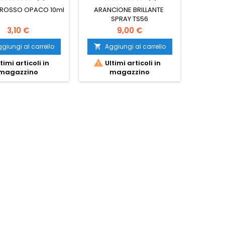
 ROSSO OPACO 10ml
ARANCIONE BRILLANTE
SPRAY 
SPRAY TS56
BLUE 
3,10 €
9,00 €
giungi al carrello
Aggiungi al carrello
Ag




timi articoli in
Ultimi articoli in
Ult
magazzino
magazzino