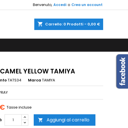
Benvenuto,
Accedi
o
Crea un account
×
×
×
shopping_cart
Carrello:
0
Prodotti - 0,00 €
sta
i
i
 CAMEL YELLOW TAMIYA
ento
TATS34
Marca
TAMIYA
PRAY
 €
Tasse incluse
Aggiungi al carrello
à
