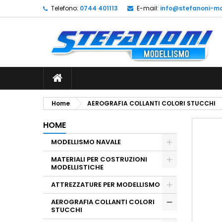
Telefono:
0744 401113
E-mail:
info@stefanoni-mo
L
C
A
add_circle_outline
De
No
dei
Home
AEROGRAFIA COLLANTI COLORI STUCCHI
HOME
MODELLISMO NAVALE
MATERIALI PER COSTRUZIONI
MODELLISTICHE
ATTREZZATURE PER MODELLISMO
AEROGRAFIA COLLANTI COLORI
STUCCHI