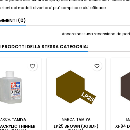
zioni dei modelli diventera' piu' semplice e piu' efficace.
MENTI (0)
Ancora nessuna recensione da parte
RI PRODOTTI DELLA STESSA CATEGORIA:
favorite_border
favorite_border
ARCA:
TAMIYA
MARCA:
TAMIYA
M
ACRYLIC THINNER
LP25 BROWN (JGSDF)
XF84 D