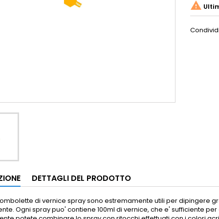

Ulti
Condivid
ZIONE
DETTAGLI DEL PRODOTTO
mbolette di vernice spray sono estremamente utili per dipingere gra
ente.
Ogni spray puo' contiene 100ml di vernice, che e' sufficiente per 
nte potete combinare lo spray con ritocchi effettuati con i colori acril