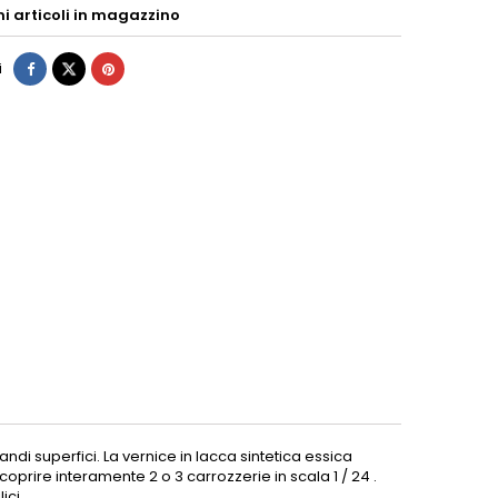
mi articoli in magazzino
i
ndi superfici.
La vernice in lacca sintetica essica
coprire interamente 2 o 3 carrozzerie in scala 1 / 24 .
ici.