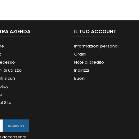
TRA AZIENDA
IL TUO ACCOUNT
ne
Informazioni personali
o
Ordini
 recesso
Note di credito
 di utilizzo
Indirizzi
i sicuri
Buoni
olicy
ci
l Sito
y e acconsento