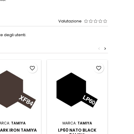
Valutazione
 degli utenti.
<
>
favorite_border
favorite_border
ARCA:
TAMIYA
MARCA:
TAMIYA
MA
ARK IRON TAMIYA
LP60 NATO BLACK
WEATHE