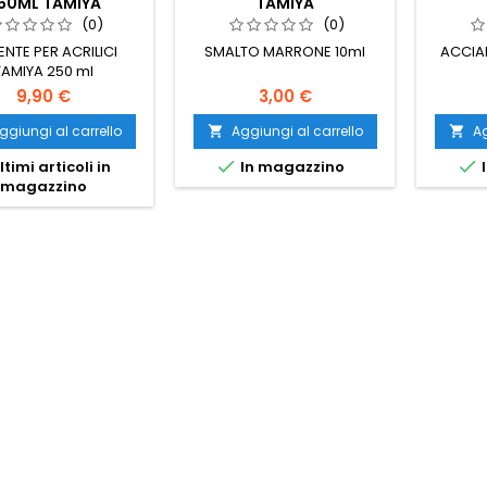
50ML TAMIYA
TAMIYA
(0)
(0)
ENTE PER ACRILICI
SMALTO MARRONE 10ml
ACCIA
TAMIYA 250 ml
9,90 €
3,00 €
ggiungi al carrello
Aggiungi al carrello
Ag




ltimi articoli in
In magazzino
I
magazzino