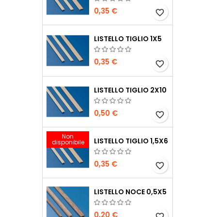
0,35 €
favorite_border
LISTELLO TIGLIO 1X5
0,35 €
favorite_border
LISTELLO TIGLIO 2X10
0,50 €
favorite_border
Non
LISTELLO TIGLIO 1,5X6
disponibile
0,35 €
favorite_border
LISTELLO NOCE 0,5X5
0,20 €
favorite_border