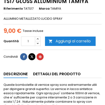
TS17 GLOSS ALLUMINIUM TAMIYA
Riferimento
TATS17
Marca
TAMIYA
ALLUMINIO METALLIZZATO LUCIDO SPRAY
9,00 €
Tasse incluse
Aggiungi al carrello
Quantità

Condividi
DESCRIZIONE
DETTAGLI DEL PRODOTTO
Queste bombolette di vernice spray sono estremamente utili
per dipingere grandi superfici.
La vernice in lacca sintetica
essica rapidamente.
Ogni spray puo' contiene 100ml di vernice,
che e' sufficiente per coprire interamente 2 o 3 carrozzerie in
scala 1 / 24 .
Naturalmente potete combinare lo spray con