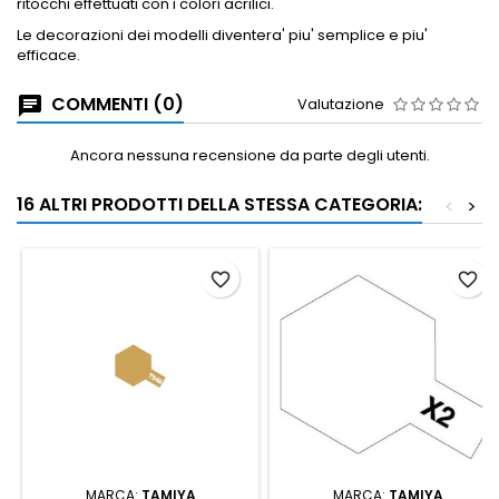
ritocchi effettuati con i colori acrilici.
Le decorazioni dei modelli diventera' piu' semplice e piu'
efficace.
COMMENTI (0)
Valutazione
Ancora nessuna recensione da parte degli utenti.
16 ALTRI PRODOTTI DELLA STESSA CATEGORIA:
<
>
favorite_border
favorite_border
MARCA:
TAMIYA
MARCA:
TAMIYA