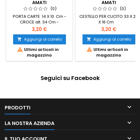
AMATI
AMATI
(0)
(0)
PORTA CARTE 14 X 10 Cm -
CESTELLO PER CUCITO 33 X 26
CROCE alt. 34 Cm -
X 16 Cm
POLTRONA PORTAGIOIELLI -
3,20 €
3,20 €
Aggiungi al carrello
Aggiungi al carrello




Ultimi articoli in
Ultimi articoli in
magazzino
magazzino
Seguici su Facebook

PRODOTTI

LA NOSTRA AZIENDA

IL TUO ACCOUNT