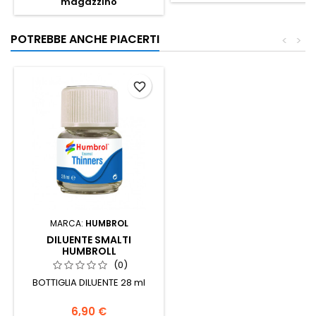
magazzino
POTREBBE ANCHE PIACERTI
<
>
favorite_border
MARCA:
HUMBROL
DILUENTE SMALTI
HUMBROLL
(0)
BOTTIGLIA DILUENTE 28 ml
6,90 €