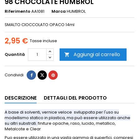
98 CHOCOLATE HUMBROL
Riferimento
AA1081
Marca
HUMBROL
SMALTO CIOCCOLATO OPACO 14ml
2,95 €
Tasse incluse
Aggiungi al carrello
Quantità

Condividi
DESCRIZIONE
DETTAGLI DEL PRODOTTO
A base di solventi, vernice veloce sviluppata per l'uso su
modellismo statico in plastica, ma può essere utilizzato anche
su altri substrati.
finiture opache, raso, lucido, metallico,
Metalcote e Clear
Puo essere utilizzato in una vasta gamma di superfici, compresi