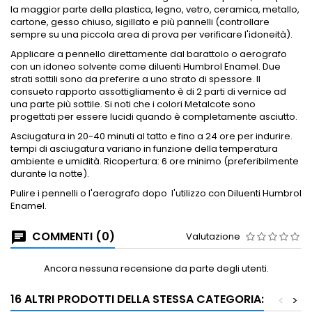
la maggior parte della plastica, legno, vetro, ceramica, metallo,
cartone, gesso chiuso, sigillato e più pannelli (controllare
sempre su una piccola area di prova per verificare l'idoneità).
Applicare a
pennello direttamente dal barattolo o aerografo
con un idoneo solvente come diluenti Humbrol Enamel.
Due
strati sottili sono da preferire a uno strato di spessore.
Il
consueto rapporto assottigliamento è di 2 parti di vernice ad
una parte più sottile.
Si noti che i colori Metalcote sono
progettati per essere lucidi quando è completamente asciutto.
Asciugatura in 20-40 minuti al tatto e fino a 24 ore per indurire.
tempi di asciugatura variano in funzione della temperatura
ambiente e umidità.
Ricopertura: 6 ore minimo (preferibilmente
durante la notte).
Pulire i pennelli o l'aerografo dopo
l'utilizzo con Diluenti Humbrol
Enamel.
COMMENTI (0)
Valutazione
Ancora nessuna recensione da parte degli utenti.
16 ALTRI PRODOTTI DELLA STESSA CATEGORIA:
<
>