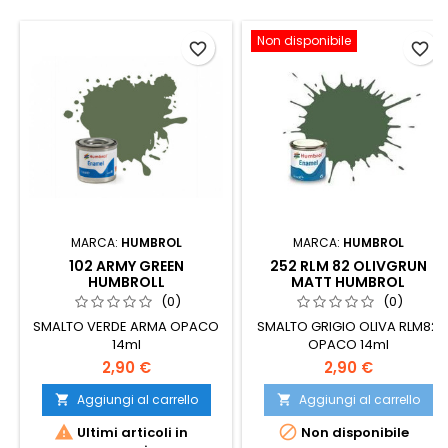
Non disponibile
favorite_border
favorite_border
MARCA:
HUMBROL
MARCA:
HUMBROL
102 ARMY GREEN
252 RLM 82 OLIVGRUN
HUMBROLL
MATT HUMBROL
(0)
(0)
SMALTO VERDE ARMA OPACO
SMALTO GRIGIO OLIVA RLM82
14ml
OPACO 14ml
2,90 €
2,90 €
Aggiungi al carrello
Aggiungi al carrello




Ultimi articoli in
Non disponibile