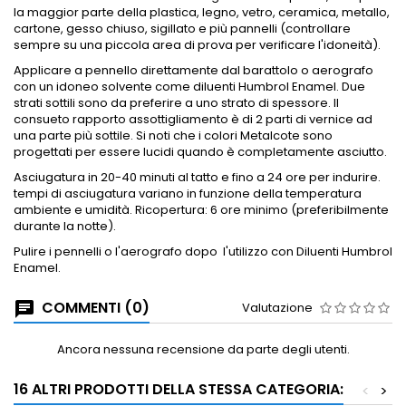
la maggior parte della plastica, legno, vetro, ceramica, metallo,
cartone, gesso chiuso, sigillato e più pannelli (controllare
sempre su una piccola area di prova per verificare l'idoneità).
Applicare a
pennello direttamente dal barattolo o aerografo
con un idoneo solvente come diluenti Humbrol Enamel.
Due
strati sottili sono da preferire a uno strato di spessore.
Il
consueto rapporto assottigliamento è di 2 parti di vernice ad
una parte più sottile.
Si noti che i colori Metalcote sono
progettati per essere lucidi quando è completamente asciutto.
Asciugatura in 20-40 minuti al tatto e fino a 24 ore per indurire.
tempi di asciugatura variano in funzione della temperatura
ambiente e umidità.
Ricopertura: 6 ore minimo (preferibilmente
durante la notte).
Pulire i pennelli o l'aerografo dopo
l'utilizzo con Diluenti Humbrol
Enamel.
COMMENTI (0)
Valutazione
Ancora nessuna recensione da parte degli utenti.
16 ALTRI PRODOTTI DELLA STESSA CATEGORIA:
<
>