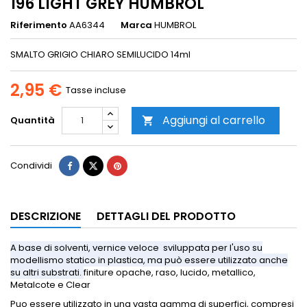
196 LIGHT GREY HUMBROL
Riferimento
AA6344
Marca
HUMBROL
SMALTO GRIGIO CHIARO SEMILUCIDO 14ml
2,95 €
Tasse incluse
Aggiungi al carrello
Quantità

Condividi
DESCRIZIONE
DETTAGLI DEL PRODOTTO
A base di solventi, vernice veloce sviluppata per l'uso su
modellismo statico in plastica, ma può essere utilizzato anche
su altri substrati.
finiture opache, raso, lucido, metallico,
Metalcote e Clear
Puo essere utilizzato in una vasta gamma di superfici, compresi