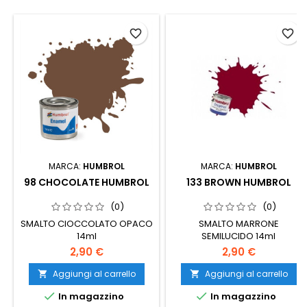
favorite_border
favorite_border
MARCA:
HUMBROL
MARCA:
HUMBROL
98 CHOCOLATE HUMBROL
133 BROWN HUMBROL
(0)
(0)
SMALTO CIOCCOLATO OPACO
SMALTO MARRONE
14ml
SEMILUCIDO 14ml
2,90 €
2,90 €
Aggiungi al carrello
Aggiungi al carrello




In magazzino
In magazzino