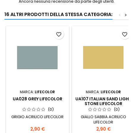
Ancora nessuna recensione da parte degli utenti.
16 ALTRI PRODOTTI DELLA STESSA CATEGORIA:
<
>
favorite_border
favorite_border
MARCA:
LIFECOLOR
MARCA:
LIFECOLOR
UA028 GREY LIFECOLOR
UA107 ITALIAN SAND LIGHT
STONE LIFECOLOR
(0)
(0)
GRIGIO ACRILICO LIFECOLOR
GIALLO SABBIA ACRILICO
LIFECOLOR
2,90 €
2,90 €