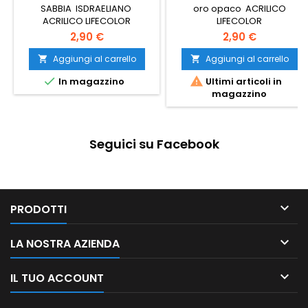
SABBIA ISDRAELIANO
oro opaco ACRILICO
ACRILICO LIFECOLOR
LIFECOLOR
2,90 €
2,90 €
Aggiungi al carrello
Aggiungi al carrello




In magazzino
Ultimi articoli in
magazzino
Seguici su Facebook

PRODOTTI

LA NOSTRA AZIENDA

IL TUO ACCOUNT