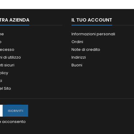
TRA AZIENDA
IL TUO ACCOUNT
ne
Informazioni personali
o
Ordini
 recesso
Note di credito
 di utilizzo
Indirizzi
i sicuri
Buoni
olicy
ci
l Sito
y e acconsento