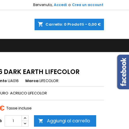
Benvenuto,
Accedi
o
Crea un account
×
×
×
shopping_cart
Carrello:
0
Prodotti - 0,00 €
sta
i
i
6 DARK EARTH LIFECOLOR
ento
UA016
Marca
LIFECOLOR
CURO ACRILICO LIFECOLOR
 €
Tasse incluse
Aggiungi al carrello
à
