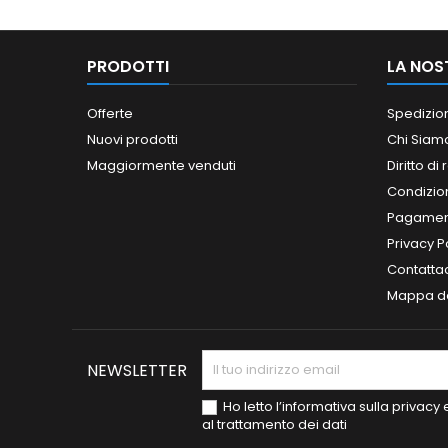
PRODOTTI
LA NOS
Offerte
Spedizio
Nuovi prodotti
Chi Siam
Maggiormente venduti
Diritto di
Condizioni
Pagament
Privacy P
Contatta
Mappa de
NEWSLETTER
Ho letto l’informativa sulla privac
al trattamento dei dati