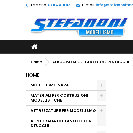
Telefono:
0744 401113
E-mail:
info@stefanoni-mo
L
C
A
add_circle_outline
De
No
dei
Home
AEROGRAFIA COLLANTI COLORI STUCCHI
HOME
MODELLISMO NAVALE
MATERIALI PER COSTRUZIONI
MODELLISTICHE
ATTREZZATURE PER MODELLISMO
AEROGRAFIA COLLANTI COLORI
STUCCHI