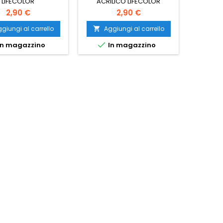
LIFECOLOR
ACRILICO LIFECOLOR
2,90 €
2,90 €
giungi al carrello
Aggiungi al carrello
Ag




n magazzino
In magazzino
I