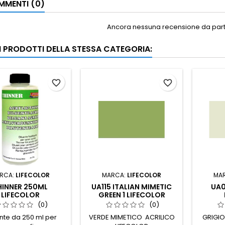
MENTI (0)
Ancora nessuna recensione da parte
RI PRODOTTI DELLA STESSA CATEGORIA:
favorite_border
favorite_border
RCA:
LIFECOLOR
MARCA:
LIFECOLOR
MA
HINNER 250ML
UA115 ITALIAN MIMETIC
UA0
LIFECOLOR
GREEN 1 LIFECOLOR
(0)
(0)
ente da 250 ml per
VERDE MIMETICO ACRILICO
GRIGIO