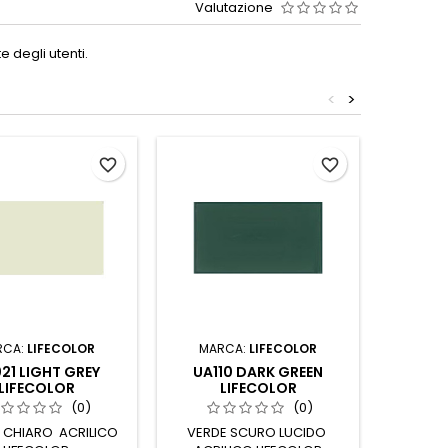
Valutazione
 degli utenti.
<
>
favorite_border
favorite_border
RCA:
LIFECOLOR
MARCA:
LIFECOLOR
MAR
21 LIGHT GREY
UA110 DARK GREEN
UA06
LIFECOLOR
LIFECOLOR
RLM
(0)
(0)
 CHIARO ACRILICO
VERDE SCURO LUCIDO
GRIGIO 