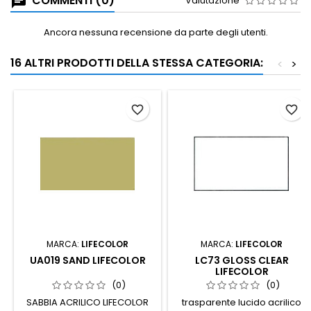
COMMENTI (0)
Valutazione
Ancora nessuna recensione da parte degli utenti.
16 ALTRI PRODOTTI DELLA STESSA CATEGORIA:
<
>
favorite_border
favorite_border
MARCA:
LIFECOLOR
MARCA:
LIFECOLOR
UA019 SAND LIFECOLOR
LC73 GLOSS CLEAR
LIFECOLOR
(0)
(0)
SABBIA ACRILICO LIFECOLOR
trasparente lucido acrilico