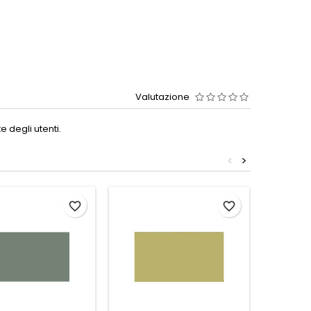
Valutazione
 degli utenti.
<
>
favorite_border
favorite_border