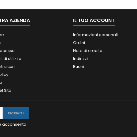
TRA AZIENDA
IL TUO ACCOUNT
ne
Informazioni personali
o
Ordini
 recesso
Note di credito
 di utilizzo
Indirizzi
i sicuri
Buoni
olicy
ci
l Sito
y e acconsento