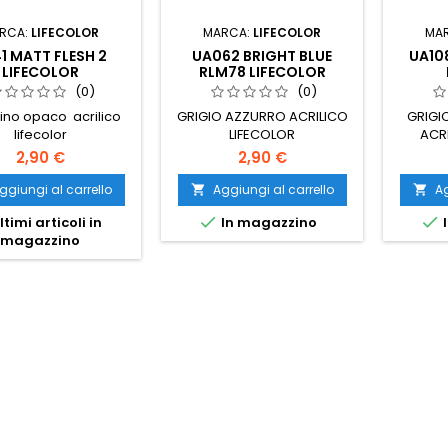
RCA:
LIFECOLOR
MARCA:
LIFECOLOR
MA
1 MATT FLESH 2
UA062 BRIGHT BLUE
UA10
LIFECOLOR
RLM78 LIFECOLOR
(0)
(0)
ino opaco acrilico
GRIGIO AZZURRO ACRILICO
GRIGI
lifecolor
LIFECOLOR
ACR
2,90 €
2,90 €
ggiungi al carrello
Aggiungi al carrello
Ag




ltimi articoli in
In magazzino
I
magazzino