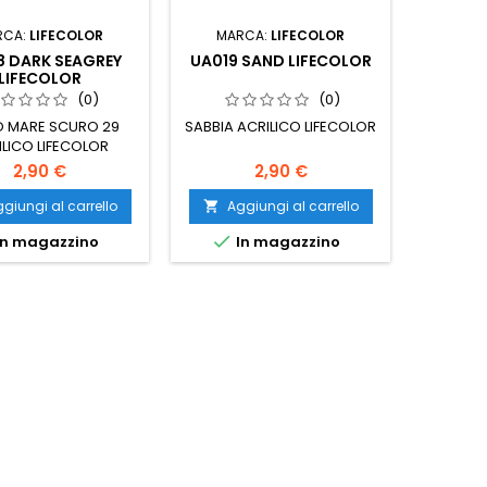
RCA:
LIFECOLOR
MARCA:
LIFECOLOR
MAR
8 DARK SEAGREY
UA019 SAND LIFECOLOR
UA002 
LIFECOLOR
(0)
(0)
O MARE SCURO 29
SABBIA ACRILICO LIFECOLOR
VERDE A
ILICO LIFECOLOR
2,90 €
2,90 €
giungi al carrello
Aggiungi al carrello
Ag




n magazzino
In magazzino
I