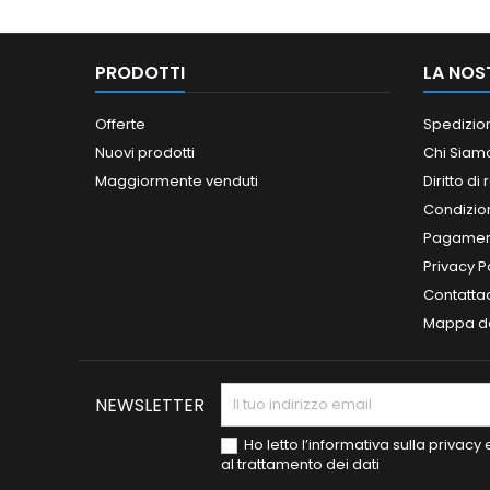
PRODOTTI
LA NOS
Offerte
Spedizio
Nuovi prodotti
Chi Siam
Maggiormente venduti
Diritto di
Condizioni
Pagament
Privacy P
Contatta
Mappa de
NEWSLETTER
Ho letto l’informativa sulla privac
al trattamento dei dati