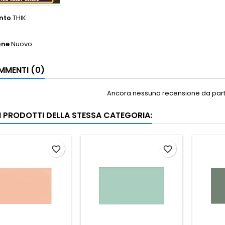
nto
THIK
one
Nuovo
MENTI (0)
Ancora nessuna recensione da parte
RI PRODOTTI DELLA STESSA CATEGORIA:
favorite_border
favorite_border