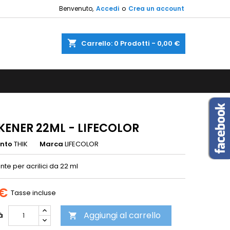
Benvenuto,
Accedi
o
Crea un account
×
×
×
shopping_cart
Carrello:
0
Prodotti - 0,00 €
sta
i
i
KENER 22ML - LIFECOLOR
ento
THIK
Marca
LIFECOLOR
te per acrilici da 22 ml
 €
Tasse incluse
Aggiungi al carrello
à
