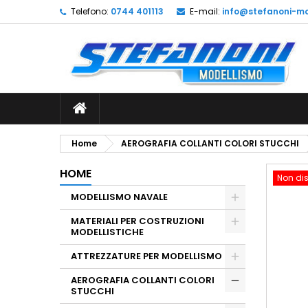
Telefono:
0744 401113
E-mail:
info@stefanoni-mo
L
C
A
add_circle_outline
De
No
dei
Home
AEROGRAFIA COLLANTI COLORI STUCCHI
HOME
Non dis
MODELLISMO NAVALE
MATERIALI PER COSTRUZIONI
MODELLISTICHE
ATTREZZATURE PER MODELLISMO
AEROGRAFIA COLLANTI COLORI
STUCCHI