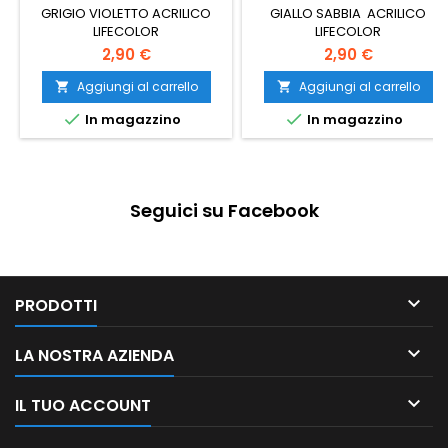
GRIGIO VIOLETTO ACRILICO
GIALLO SABBIA ACRILICO
LIFECOLOR
LIFECOLOR
2,90 €
2,90 €
Aggiungi al carrello
Aggiungi al carrello




In magazzino
In magazzino
Seguici su Facebook

PRODOTTI

LA NOSTRA AZIENDA

IL TUO ACCOUNT