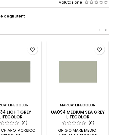
Valutazione
 degli utenti.
<
>
favorite_border
favorite_border
RCA:
LIFECOLOR
MARCA:
LIFECOLOR
MAR
34 LIGHT GREY
UA094 MEDIUM SEA GREY
UA046
LIFECOLOR
LIFECOLOR
(0)
(0)
 CHIARO ACRILICO
GRIGIO MARE MEDIO
GRIGIO