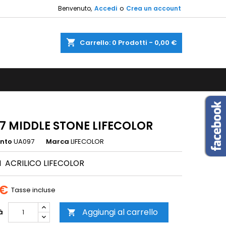
Benvenuto,
Accedi
o
Crea un account
×
×
×
shopping_cart
Carrello:
0
Prodotti - 0,00 €
sta
i
i
7 MIDDLE STONE LIFECOLOR
ento
UA097
Marca
LIFECOLOR
 ACRILICO LIFECOLOR
 €
Tasse incluse
Aggiungi al carrello
à
