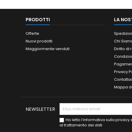
PRODOTTI
LA NOS
Offerte
Spedizio
Nuovi prodotti
Chi Siam
Maggiormente venduti
Diritto di
Condizioni
Pagament
Privacy P
Contatta
Mappa de
NEWSLETTER
Ho letto l’informativa sulla privac
al trattamento dei dati