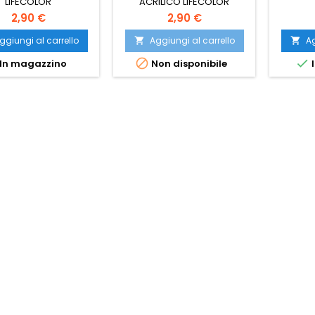
LIFECOLOR
ACRILICO LIFECOLOR
2,90 €
2,90 €
ggiungi al carrello
Aggiungi al carrello
Ag




In magazzino
Non disponibile
I