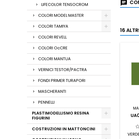
COM
LIFECOLOR TENSOCROM
COLORI MODEL MASTER
COLORI TAMIYA
16 ALT
COLORI REVELL
COLORI OcCRE
COLORI MANTUA
VERNICI TESTOR/PACTRA
FONDI PRIMER TURAPORI
MASCHERANTI
PENNELLI
MA
PLASTIMODELLISMO RESINA
UA0
FIGURINI
COSTRUZIONI IN MATTONCINI
VERD