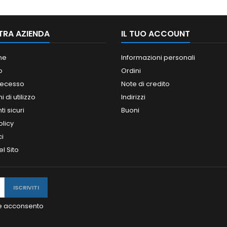
TRA AZIENDA
IL TUO ACCOUNT
ne
Informazioni personali
o
Ordini
 recesso
Note di credito
 di utilizzo
Indirizzi
i sicuri
Buoni
olicy
ci
l Sito
y e acconsento