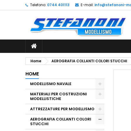
Telefono:
0744 401113
E-mail:
info@stefanoni-mo
L
C
A
add_circle_outline
De
No
dei
Home
AEROGRAFIA COLLANTI COLORI STUCCHI
HOME
MODELLISMO NAVALE
MATERIALI PER COSTRUZIONI
MODELLISTICHE
ATTREZZATURE PER MODELLISMO
AEROGRAFIA COLLANTI COLORI
STUCCHI