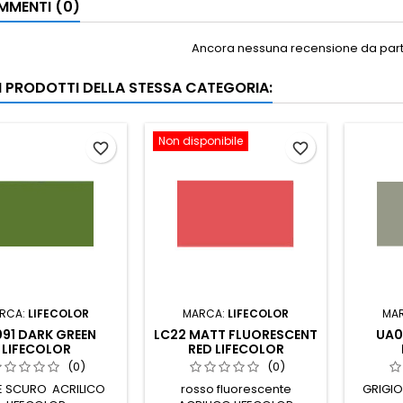
MENTI (0)
Ancora nessuna recensione da parte
RI PRODOTTI DELLA STESSA CATEGORIA:
Non disponibile
favorite_border
favorite_border
RCA:
LIFECOLOR
MARCA:
LIFECOLOR
MA
91 DARK GREEN
LC22 MATT FLUORESCENT
UA0
LIFECOLOR
RED LIFECOLOR
(0)
(0)
E SCURO ACRILICO
rosso fluorescente
GRIGIO