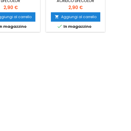
LIFECOLOR
ACRILICO LIFECOLOR
2,90 €
2,90 €
giungi al carrello
Aggiungi al carrello
Ag




n magazzino
In magazzino
I