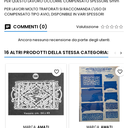
PER QUESTO LAVORO OCCORRE COMPENSATO SPESSORE 5mm
PER LAVORI MOLTO TRAFORATI SI RACCOMANDA L'USO DI
COMPENSATO TIPO AVIO, DISPONIBILE IN VARI SPESSORI
COMMENTI (0)
Valutazione
Ancora nessuna recensione da parte degli utenti.
16 ALTRI PRODOTTI DELLA STESSA CATEGORIA:
<
>
favorite_border
favorite_border
MARCA:
AMATI
MARCA:
AMATI