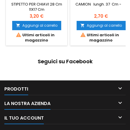
STIPETTO PER CHIAVI 28 Cm
CAMION lungh. 37 Cm -
11X17 Cm
3,20 €
2,70 €
Aggiungi al carrello
Aggiungi al carrello




Ultimi articoli in
Ultimi articoli in
magazzino
magazzino
Seguici su Facebook

PRODOTTI

LA NOSTRA AZIENDA

IL TUO ACCOUNT