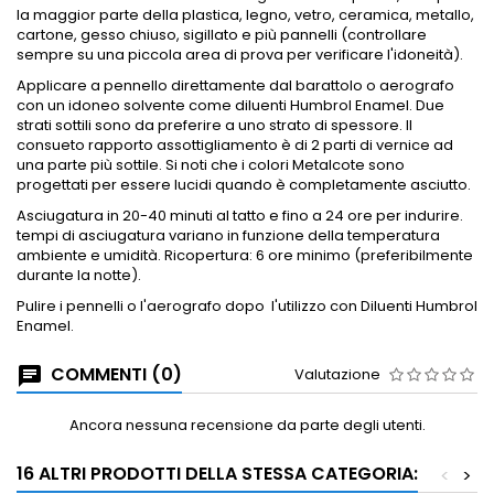
la maggior parte della plastica, legno, vetro, ceramica, metallo,
cartone, gesso chiuso, sigillato e più pannelli (controllare
sempre su una piccola area di prova per verificare l'idoneità).
Applicare a
pennello direttamente dal barattolo o aerografo
con un idoneo solvente come diluenti Humbrol Enamel.
Due
strati sottili sono da preferire a uno strato di spessore.
Il
consueto rapporto assottigliamento è di 2 parti di vernice ad
una parte più sottile.
Si noti che i colori Metalcote sono
progettati per essere lucidi quando è completamente asciutto.
Asciugatura in 20-40 minuti al tatto e fino a 24 ore per indurire.
tempi di asciugatura variano in funzione della temperatura
ambiente e umidità.
Ricopertura: 6 ore minimo (preferibilmente
durante la notte).
Pulire i pennelli o l'aerografo dopo
l'utilizzo con Diluenti Humbrol
Enamel.
COMMENTI (0)
Valutazione
Ancora nessuna recensione da parte degli utenti.
16 ALTRI PRODOTTI DELLA STESSA CATEGORIA:
<
>