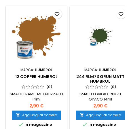
favorite_border
favorite_border
MARCA:
HUMBROL
MARCA:
HUMBROL
12 COPPER HUMBROL
244 RLM73 GRUN MATT
HUMBROL
(0)
(0)
SMALTO RAME METALLIZZATO
SMALTO GRIGIO RLM73
14ml
OPACO 14ml
2,90 €
2,90 €
Aggiungi al carrello
Aggiungi al carrello




In magazzino
In magazzino